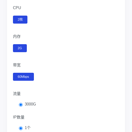
CPU
2核
内存
2G
带宽
60Mbps
流量
3000G
IP数量
1个